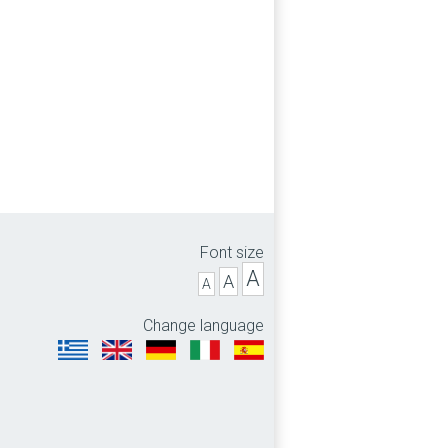
Font size
A
A
A
Change language