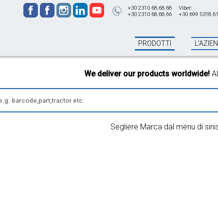
+30 2310 68.68.68
Viber:
+30 2310 68.68.66
+30 699 5318 6
PRODOTTI
L'AZIE
We deliver our products worldwide!
All or
Segliere Marca dal menu di sini