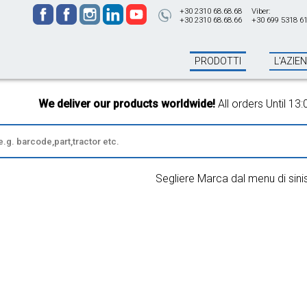
+30 2310 68.68.68
Viber:
+30 2310 68.68.66
+30 699 5318 6
PRODOTTI
L'AZIE
We deliver our products worldwide!
All orders Until 13:00 
Segliere Marca dal menu di sini