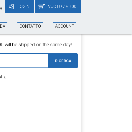
LOGIN
VUOTO
/
€
0.00
19
NDA
CONTATTO
ACCOUNT
will be shipped on the same day!
RICERCA
stra