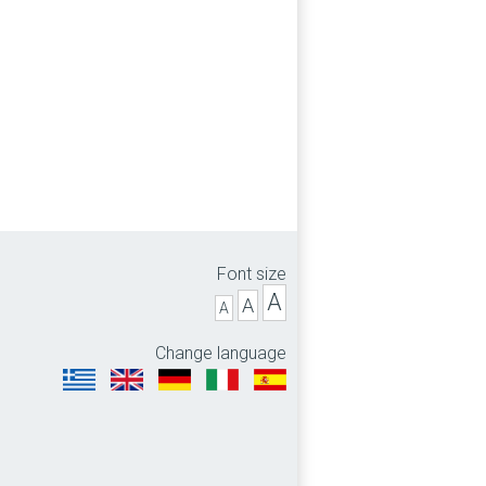
Font size
A
A
A
Change language