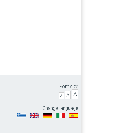
Font size
A
A
A
Change language