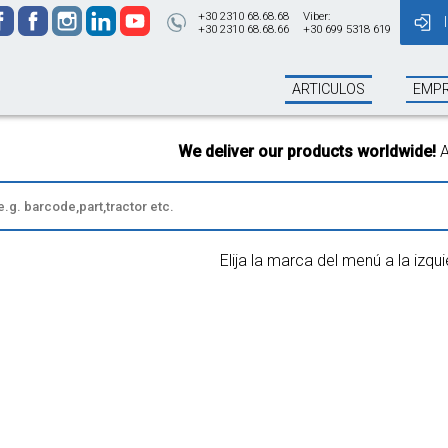
+30 2310 68.68.68
Viber:
+30 2310 68.68.66
+30 699 5318 619
ARTICULOS
EMP
We deliver our products worldwide!
All o
Elija la marca del menú a la izqu