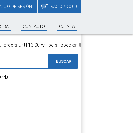
INICIO DE SESIÓN
VACIO
/
€
0.00
RESA
CONTACTO
CUENTA
rders Until 13:00 will be shipped on the same day!
BUSCAR
ierda