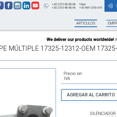
+30 2310 68.68.68
Viber:
+30 2310 68.68.66
+30 699 5318 619
ARTICULOS
EMP
We deliver our products worldwide!
All ord
PE MÚLTIPLE 17325-12312-OEM 17325
Precio sin
IVA
AGREGAR AL CARRITO
SILENCIADOR 