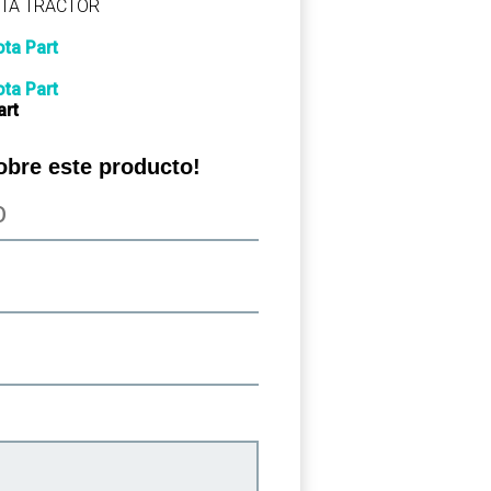
TA TRACTOR
ta Part
ta Part
art
obre este producto!