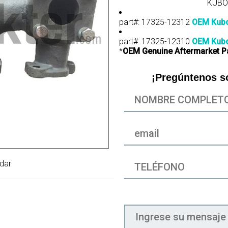
KUBO
part#: 17325-12312
OEM Kubo
part#: 17325-12310
OEM Kubo
*
OEM Genuine Aftermarket P
¡Pregúntenos s
dar