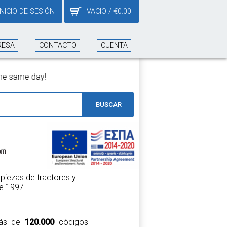
INICIO DE SESIÓN
VACIO
/
€
0.00
RESA
CONTACTO
CUENTA
BUSCAR
piezas de tractores y
e 1997.
 más de
120.000
códigos