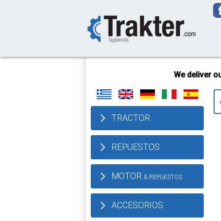
-->
We deliver our products w
TRACTOR
REPUESTOS
MOTOR
& REPUESTOS
ACCESORIOS