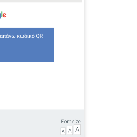
Font size
A
A
A