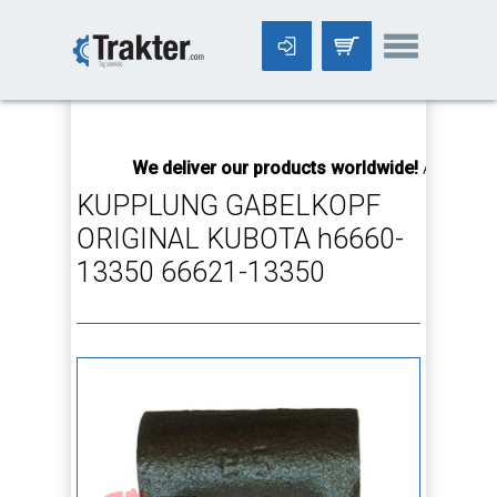
-->
We deliver our products worldwide!
All orders U
KUPPLUNG GABELKOPF
ORIGINAL KUBOTA h6660-
13350 66621-13350