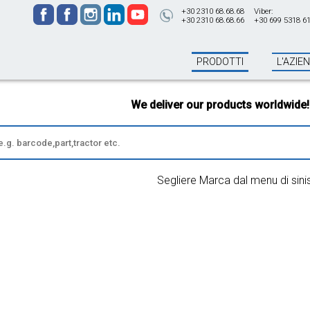
+30 2310 68.68.68
Viber:
+30 2310 68.68.66
+30 699 5318 6
PRODOTTI
L'AZIE
We deliver our products worldwide!
All
Segliere Marca dal menu di sini