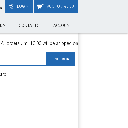
LOGIN
VUOTO
/
€
0.00
19
NDA
CONTATTO
ACCOUNT
 orders Until 13:00 will be shipped on the same day!
RICERCA
stra