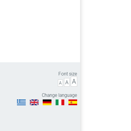
Font size
A
A
A
Change language