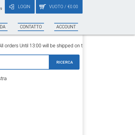
LOGIN
VUOTO
/
€
0.00
19
NDA
CONTATTO
ACCOUNT
rders Until 13:00 will be shipped on the same day!
RICERCA
stra