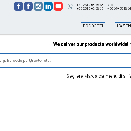
+30 2310 68.68.68
Viber:
+30 2310 68.68.66
+30 699 5318 6
PRODOTTI
L'AZIE
We deliver our products worldwide!
All o
Segliere Marca dal menu di sini