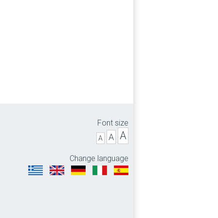
Font size
A
A
A
Change language