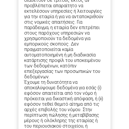
διαθέτουν σε τρίτους εκτός αν
προβλέπεται απαραίτητο να
εκτελέσουν υπηρεσίες ή λειτουργίες
για την εταιρία ή για να ανταποκριθούν
στις νομικές απαιτήσεις. Για
παράδειγμα, η εταιρία δεν επιτρέπει
στους παρόχους υπηρεσιών να
χρησιμοποιούν τα δεδομένα για
εμπορικούς σκοπούς. Δεν
πραγματοποιείται καμία
αυτοματοποιημένη ή μη διαδικασία
κατάρτισης προφίλ του υποκειμένου
των δεδομένων, κατόπιν
επεξεργασίας των προσωπικών του
δεδομένων.
Έχουμε τη δυνατότητα να
αποκαλύψουμε δεδομένα για εσάς (i)
εφόσον απαιτείται από τον νόμο ή
πρόκειται για δικαστική απόφαση, ή (ii)
εφόσον τεθεί θεμιτό αίτημα από τις
αρχές επιβολής του νόμου. Στην
περίπτωση πώλησης ή μεταβίβασης
μέρους ή ολόκληρης της εταιρίας ή
του περιουσιακού στοιχείου, ή